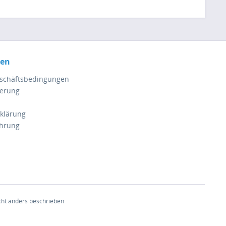
nen
eschäftsbedingungen
ferung
klärung
ehrung
ht anders beschrieben