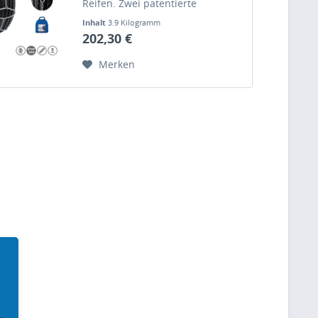
Reifen. Zwei patentierte
»STOP&GO« Schlösser mit
Inhalt
3.9 Kilogramm
Selbstspannfunktion
202,30 €
gewährleisten ein automatisches
Nachspannen der Kette selbst
Merken
während der Fahrt.