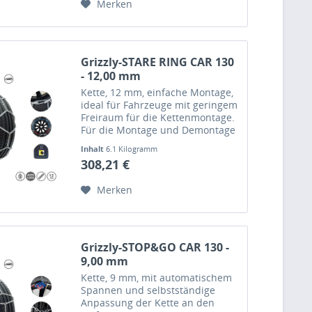
Merken
Grizzly-STARE RING CAR 130
- 12,00 mm
Kette, 12 mm, einfache Montage,
ideal für Fahrzeuge mit geringem
Freiraum für die Kettenmontage.
Für die Montage und Demontage
dieser Kette muss das Fahrzeug
Inhalt
6.1 Kilogramm
dank einem eingespannten
308,21 €
Bogen nicht bewegt werden.
Merken
Grizzly-STOP&GO CAR 130 -
9,00 mm
Kette, 9 mm, mit automatischem
Spannen und selbstständige
Anpassung der Kette an den