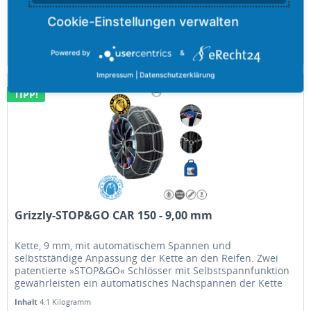
Inhalt
4 Kilogramm
85,68 €
Merken
Powered by
&
Impressum
|
Datenschutzerklärung
TIPP!
Grizzly-STOP&GO CAR 150 - 9,00 mm
Kette, 9 mm, mit automatischem Spannen und
selbstständige Anpassung der Kette an den Reifen. Zwei
patentierte »STOP&GO« Schlösser mit Selbstspannfunktion
gewährleisten ein automatisches Nachspannen der Kette
selbst während der Fahrt.
Inhalt
4.1 Kilogramm