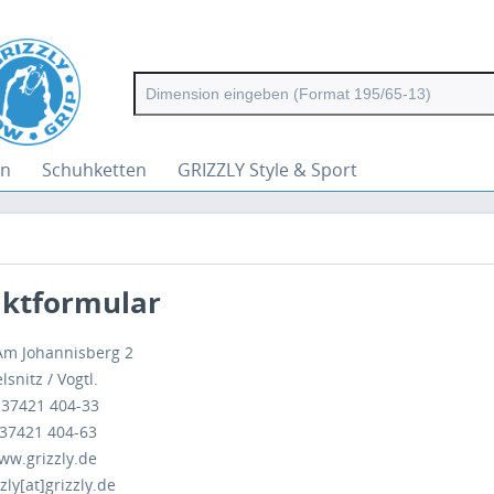
en
Schuhketten
GRIZZLY Style & Sport
ktformular
 Am Johannisberg 2
snitz / Vogtl.
) 37421 404-33
 37421 404-63
ww.grizzly.de
zly[at]grizzly.de