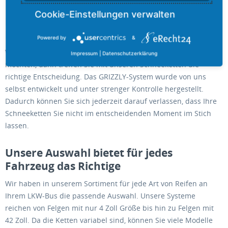
Hochwertige Ausstattung für den LKW-
Bus
Powered by
&
Wenn Sie sich bei Ihrem LKW-Bus nicht auf Ihr Glück verlassen
Impressum
|
Datenschutzerklärung
möchten, dann treffen Sie mit unseren Schneeketten die
richtige Entscheidung. Das GRIZZLY-System wurde von uns
selbst entwickelt und unter strenger Kontrolle hergestellt.
Dadurch können Sie sich jederzeit darauf verlassen, dass Ihre
Schneeketten Sie nicht im entscheidenden Moment im Stich
lassen.
Unsere Auswahl bietet für jedes
Fahrzeug das Richtige
Wir haben in unserem Sortiment für jede Art von Reifen an
Ihrem LKW-Bus die passende Auswahl. Unsere Systeme
reichen von Felgen mit nur 4 Zoll Größe bis hin zu Felgen mit
42 Zoll. Da die Ketten variabel sind, können Sie viele Modelle