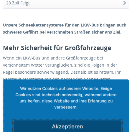
28 Zoll Felge
Unsere Schneekettensysteme für den LKW-Bus bringen auch
schweres Gefährt bei verschneiten Straßen sicher ans Ziel.
Mehr Sicherheit für Großfahrzeuge
Wenn ein LKW-Bus und andere Großfahrzeuge bei
verschneitem Wetter verunglücken, sind die Folgen in der
Regel besonders schwerwiegend. Deshalb ist es ratsam, Ihr
Fahrzeug rechtzeitig mit den passenden Schneeketten
auszustatten. Die Kettensysteme von GRIZZLY sind hierfür
genau die richtige Wahl, denn sie passen auf jedes Rad und
sind auch bei leichten Beschädigungen noch uneingeschränkt
nutzbar. So bekommen Sie im LKW-Bus Ihre Ladung und Ihre
Gäste immer sicher an ihren Bestimmungsort. Ein Muss für alle
Fahrzeuge, die im Winter in gebirgigen Gegenden unterwegs
Akzeptieren
sind.