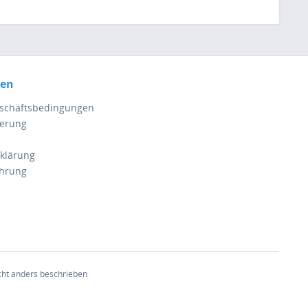
nen
eschäftsbedingungen
ferung
klärung
ehrung
ht anders beschrieben