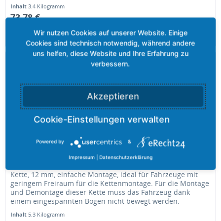
Inhalt
3.4 Kilogramm
73,78 €
Merken
Akzeptieren
Powered by
&
Grizzly-STARE RING CAR 070 - 12,00 mm
Impressum
|
Datenschutzerklärung
Kette, 12 mm, einfache Montage, ideal für Fahrzeuge mit
geringem Freiraum für die Kettenmontage. Für die Montage
und Demontage dieser Kette muss das Fahrzeug dank
einem eingespannten Bogen nicht bewegt werden.
Inhalt
5.3 Kilogramm