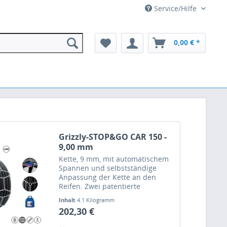
Service/Hilfe
0,00 € *
Grizzly-STOP&GO CAR 150 -
9,00 mm
Kette, 9 mm, mit automatischem
Spannen und selbstständige
Anpassung der Kette an den
Reifen. Zwei patentierte
»STOP&GO« Schlösser mit
Inhalt
4.1 Kilogramm
Selbstspannfunktion
202,30 €
gewährleisten ein automatisches
Nachspannen der Kette selbst