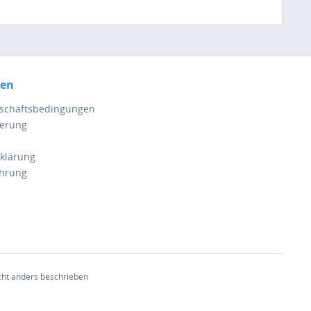
nen
eschäftsbedingungen
ferung
klärung
ehrung
ht anders beschrieben