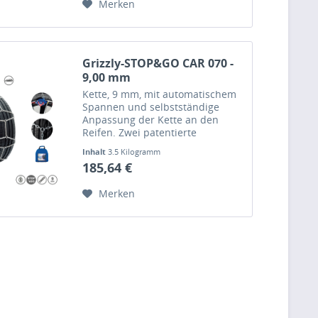
Merken
Grizzly-STOP&GO CAR 070 -
9,00 mm
Kette, 9 mm, mit automatischem
Spannen und selbstständige
Anpassung der Kette an den
Reifen. Zwei patentierte
»STOP&GO« Schlösser mit
Inhalt
3.5 Kilogramm
Selbstspannfunktion
185,64 €
gewährleisten ein automatisches
Nachspannen der Kette selbst
Merken
während der Fahrt.