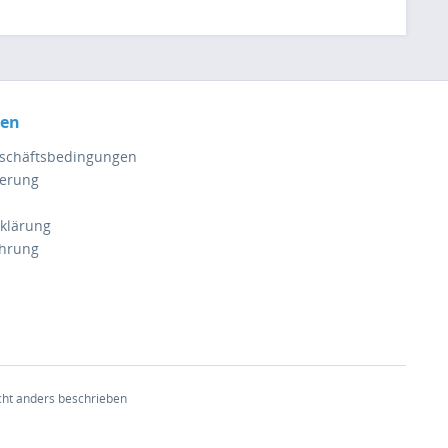
nen
eschäftsbedingungen
ferung
klärung
ehrung
ht anders beschrieben