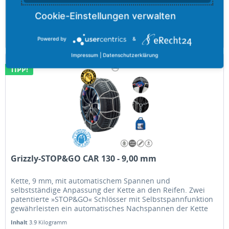
Inhalt
3.6 Kilogramm
85,68 €
Merken
Powered by
&
Impressum
|
Datenschutzerklärung
TIPP!
Grizzly-STOP&GO CAR 130 - 9,00 mm
Kette, 9 mm, mit automatischem Spannen und
selbstständige Anpassung der Kette an den Reifen. Zwei
patentierte »STOP&GO« Schlösser mit Selbstspannfunktion
gewährleisten ein automatisches Nachspannen der Kette
selbst während der Fahrt.
Inhalt
3.9 Kilogramm