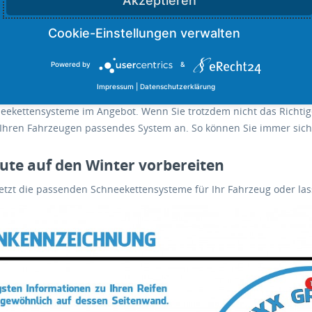
Akzeptieren
en Herstellung. Dank einer strengen Qualitätskontrolle und innovat
st, wenn einmal ein Strang reißen sollte, sind die Schneeketten noch
Powered by
&
 für jedes Fahrzeug das richtige Angebot
Impressum
|
Datenschutzerklärung
rtiment haben wir für viele verschiedene Fahrzeuge von ATVs bis S
neekettensysteme im Angebot. Wenn Sie trotzdem nicht das Richtig
u Ihren Fahrzeugen passendes System an. So können Sie immer sich
ute auf den Winter vorbereiten
jetzt die passenden Schneekettensysteme für Ihr Fahrzeug oder lass