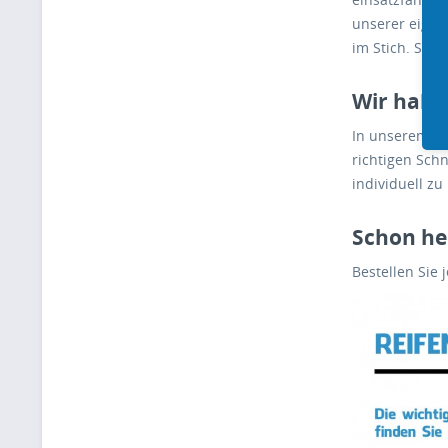
unserer eigen
im Stich. Selb
Wir haben
In unserem So
richtigen Sch
individuell z
Schon he
Bestellen Sie 