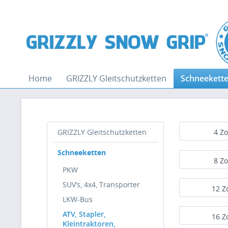
Home
GRIZZLY Gleitschutzketten
Schneekett
GRIZZLY Gleitschutzketten
4 Zo
Schneeketten
8 Zo
PKW
SUV’s, 4x4, Transporter
12 Z
LKW-Bus
ATV, Stapler,
16 Z
Kleintraktoren,