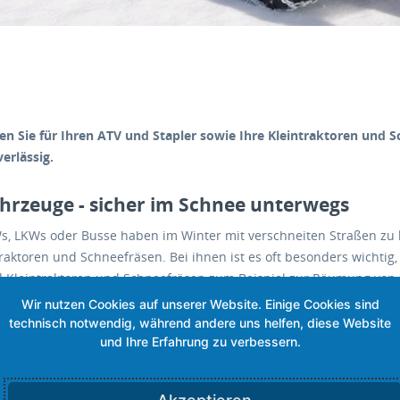
ten Sie für Ihren ATV und Stapler sowie Ihre Kleintraktoren und 
erlässig.
hrzeuge - sicher im Schnee unterwegs
s, LKWs oder Busse haben im Winter mit verschneiten Straßen zu
traktoren und Schneefräsen. Bei ihnen ist es oft besonders wichtig
 Kleintraktoren und Schneefräsen zum Beispiel zur Räumung von 
fähig sein. Deshalb sollten Sie solche Fahrzeuge rechtzeitig mit 
ige Kettensysteme für Ihren ATV und meh
 und andere Fahrzeuge wie Kleintraktoren und Schneefräsen auch 
sind, bieten wir Ihnen hierfür, ebenso wie für Stapler und ähnlic