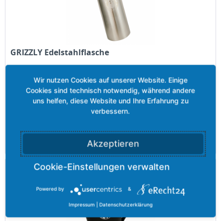
GRIZZLY Edelstahlflasche
Edelstahlflasche
Inhalt
0.2 Kilogramm
23,40 €
Merken
Akzeptieren
Powered by
&
Impressum
|
Datenschutzerklärung