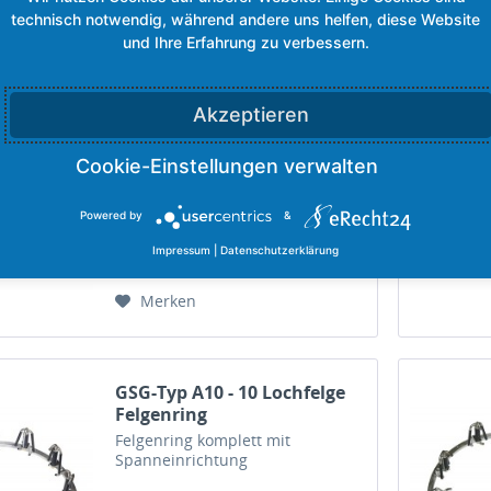
GSG-Typ A06 - 6 Lochfelge
Akzeptieren
Felgenring
Felgenring komplett mit
Spanneinrichtung
Powered by
&
Inhalt
5 Kilogramm
Impressum
|
Datenschutzerklärung
550,97 €
Merken
GSG-Typ A10 - 10 Lochfelge
Felgenring
Felgenring komplett mit
Spanneinrichtung