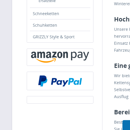
Ersatzteile
Wintere
Schneeketten
Hochw
Schuhketten
Unsere 
hervorr
GRIZZLY Style & Sport
Einsatz 
Fahrzeu
Eine 
Wir bie
Kettens
Selbstve
Ausflug
Berei
Bestelle
Sie imm