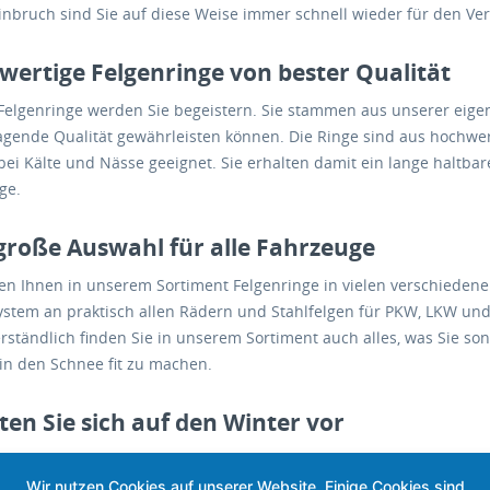
inbruch sind Sie auf diese Weise immer schnell wieder für den Ver
ertige Felgenringe von bester Qualität
Felgenringe werden Sie begeistern. Sie stammen aus unserer eigen
agende Qualität gewährleisten können. Die Ringe sind aus hochwe
bei Kälte und Nässe geeignet. Sie erhalten damit ein lange haltbare
ge.
große Auswahl für alle Fahrzeuge
ten Ihnen in unserem Sortiment Felgenringe in vielen verschiede
ystem an praktisch allen Rädern und Stahlfelgen für PKW, LKW u
rständlich finden Sie in unserem Sortiment auch alles, was Sie so
 in den Schnee fit zu machen.
ten Sie sich auf den Winter vor
n Sie jetzt die passenden Felgenringe für Ihr Fahrzeug und verges
er gut bei Schnee unterwegs sind.