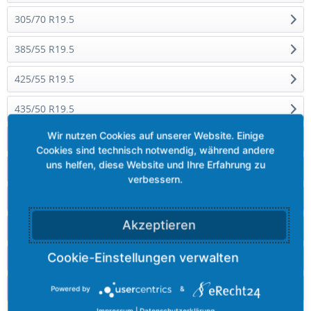
305/70 R19.5
385/55 R19.5
425/55 R19.5
435/50 R19.5
435/55 R19.5
445/45 R19.5
7 R19.5
Akzeptieren
8 R19.5
9 R19.5
9.5 R19.5
Powered by
&
Impressum
|
Datenschutzerklärung