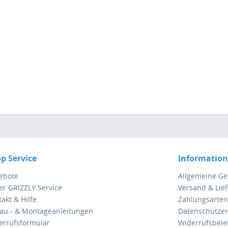
p Service
Informatio
ebote
Allgemeine G
er GRIZZLY Service
Versand & Lie
akt & Hilfe
Zahlungsarten
au.- & Montageanleitungen
Datenschutzer
errufsformular
Widerrufsbel