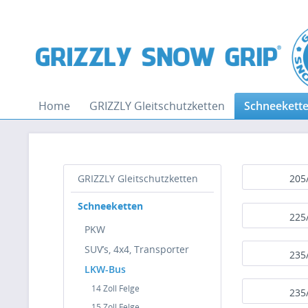
Home
GRIZZLY Gleitschutzketten
Schneekett
GRIZZLY Gleitschutzketten
205
Schneeketten
225
PKW
SUV’s, 4x4, Transporter
235
LKW-Bus
14 Zoll Felge
235
15 Zoll Felge