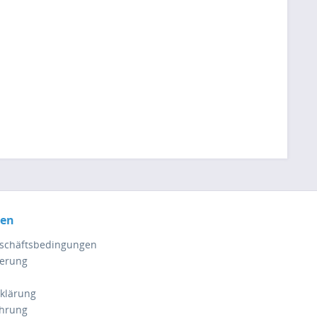
nen
eschäftsbedingungen
ferung
klärung
ehrung