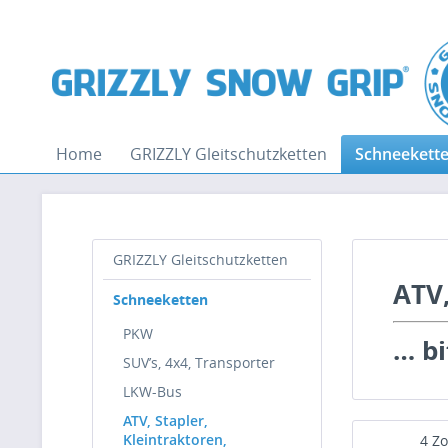
Home
GRIZZLY Gleitschutzketten
Schneekett
GRIZZLY Gleitschutzketten
ATV,
Schneeketten
PKW
… bi
SUV’s, 4x4, Transporter
LKW-Bus
ATV, Stapler,
Kleintraktoren,
4 Zo