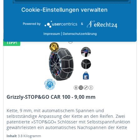
Inhalt
3.6 Kilogramm
85,68 €
Merken
Powered by
&
Impressum
|
Datenschutzerklärung
TIPP!
Grizzly-STOP&GO CAR 100 - 9,00 mm
Kette, 9 mm, mit automatischem Spannen und
selbstständige Anpassung der Kette an den Reifen. Zwei
patentierte »STOP&GO« Schlösser mit Selbstspannfunktion
gewährleisten ein automatisches Nachspannen der Kette
selbst während der Fahrt.
Inhalt
3.8 Kilogramm