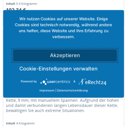
Inhalt
5.4 Kilogramm
102,34 €
Merken
Akzeptieren
Powered by
&
Grizzly-PRO COMPACT 150 - 9,00 mm
Impressum
|
Datenschutzerklärung
Kette, 9 mm, mit manuellem Spannen. Aufgrund der hohen
und damit verbundenen langen Lebensdauer dieser Kette,
bewältigen Sie auch extreme Situationen.
Inhalt
4 Kilogramm