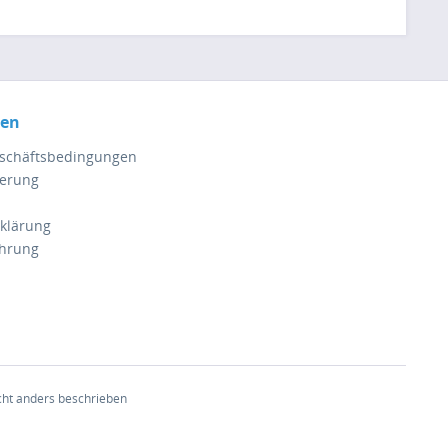
nen
eschäftsbedingungen
ferung
klärung
ehrung
ht anders beschrieben