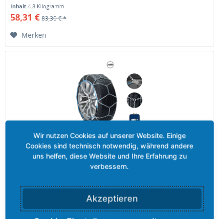
Inhalt
4.8 Kilogramm
58,31 €
83,30 € *
Merken
Grizzly-PRO COMPACT 090 - 9,00 mm
Kette, 9 mm, mit manuellem Spannen. Aufgrund der hohen
und damit verbundenen langen Lebensdauer dieser Kette,
bewältigen Sie auch extreme Situationen.
Akzeptieren
Inhalt
3.3 Kilogramm