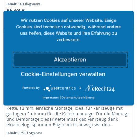
Inhalt
3.6 Kilogramm
85,68 €
Merken
Akzeptieren
Powered by
&
Grizzly-STARE RING CAR 090 - 12,00 mm
Impressum
|
Datenschutzerklärung
Kette, 12 mm, einfache Montage, ideal für Fahrzeuge mit
geringem Freiraum für die Kettenmontage. Für die Montage
und Demontage dieser Kette muss das Fahrzeug dank
einem eingespannten Bogen nicht bewegt werden.
Inhalt
6.25 Kilogramm