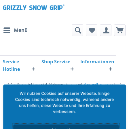
Menü
Service
Shop Service
Informationen
Hotline
* Alle Preise inkl. gesetzl. Mehrwertsteuer zzgl.
Versandkosten
und ggf.
Nachnahmegebühren, wenn nicht anders beschrieben
Unser GRIZZLY Service
Kontakt & Hilfe
Anbau.- & Montageanleitungen
Widerrufsformular
FAQ
Realisiert mit Shopware