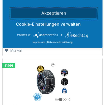
Grizzly-PRO COMPACT 065 - 9,00 mm
Akzeptieren
Kette, 9 mm, mit manuellem Spannen. Aufgrund der hohen
und damit verbundenen langen Lebensdauer dieser Kette,
bewältigen Sie auch extreme Situationen.
Powered by
&
Inhalt
2.9 Kilogramm
73,78 €
Impressum
|
Datenschutzerklärung
Merken
TIPP!