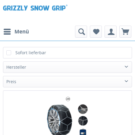
Menü
Sofort lieferbar
Hersteller
Veriga
Preis
von
73,78 €
bis
185,64 €