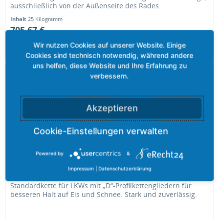
ausschließlich von der Außenseite des Rades.
Inhalt
25 Kilogramm
705,67 €
Merken
Akzeptieren
Powered by
&
STANDARD W 1410 - 6,5 mm
Impressum
|
Datenschutzerklärung
Standardkette für LKWs mit „D“-Profilkettengliedern für
besseren Halt auf Eis und Schnee. Stark und zuverlässig.