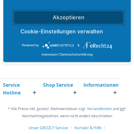
Grizzly-MASTER TRUCK 205 - 5,50 mm
Kette für LKWs, mit asymmetrischem Netz aus „D“
Akzeptieren
Profilkettengliedern für eine bessere Haftung. Ideal für
längeren, kontinuierlichen Gebrauch.
Inhalt
15.17 Kilogramm
Powered by
&
320,41 €
427,21 € *
Impressum
|
Datenschutzerklärung
Merken
Service
Shop Service
Informationen
Hotline
* Alle Preise inkl. gesetzl. Mehrwertsteuer zzgl.
Versandkosten
und ggf.
Nachnahmegebühren, wenn nicht anders beschrieben
Unser GRIZZLY Service
Kontakt & Hilfe