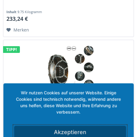
Inhalt
9.75 Kilogramm
233,24 €
Merken
TIPP!
Grizzly-ARKTIK SUPER 21 - 4,50 mm
Kette für LKWs mit verstärkten „D“ Profilkettengliedern.
Verstärkt für intensiven Einsatz.
Akzeptieren