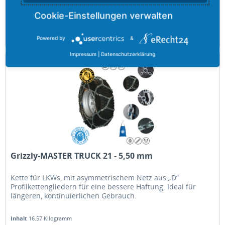
Inhalt
10.95 Kilogramm
261,80 €
Merken
Powered by
&
Impressum
|
Datenschutzerklärung
Grizzly-MASTER TRUCK 21 - 5,50 mm
Kette für LKWs, mit asymmetrischem Netz aus „D“
Profilkettengliedern für eine bessere Haftung. Ideal für
längeren, kontinuierlichen Gebrauch.
Inhalt
16.57 Kilogramm