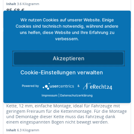
Inhalt
3.6 Kilogramm
85,68 €
Merken
Akzeptieren
Powered by
&
Grizzly-STARE RING CAR 100 - 12,00 mm
Impressum
|
Datenschutzerklärung
Kette, 12 mm, einfache Montage, ideal für Fahrzeuge mit
geringem Freiraum für die Kettenmontage. Für die Montage
und Demontage dieser Kette muss das Fahrzeug dank
einem eingespannten Bogen nicht bewegt werden.
Inhalt
6.3 Kilogramm