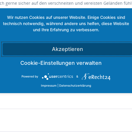
ich gerne sicher auf den verschneiten und vereisten Geländen fühle
rleisten. Stärke und Beständigkeit wird durch eine geschweißte Ket
an, sodass die Steigeisen nicht von der Sohle des Schuhs bewegen
 und gewährleistet Stabilität beim Abstieg oder Bergablaufen. Die
und Sie können Sie in einer praktischen Gürteltasche mit Handy- 
Akzeptieren
Powered by
&
Impressum
|
Datenschutzerklärung