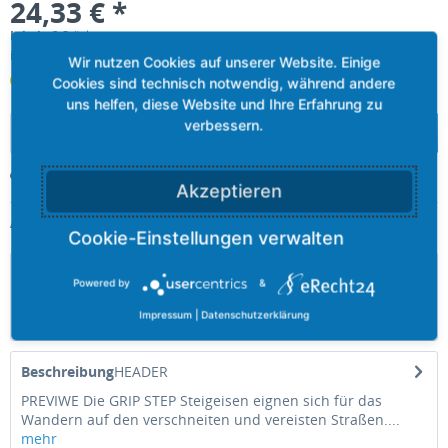
24,33 € *
Inhalt:
2 Stück
inkl. MwSt.
zzgl. Versandkosten
Lieferzeit ca. 8-15 Werktage
In den
Warenkorb
Merken
Akzeptieren
Artikel-Nr.:
GS-L
Beschreibung
Powered by
&
Die GRIP STEP Steigeisen eignen sich für das Wandern auf
Impressum
|
Datenschutzerklärung
den verschneiten und vereisten Straßen....
mehr
Beschreibung
HEADER
PREVIWE Die GRIP STEP Steigeisen eignen sich für das
Wandern auf den verschneiten und vereisten Straßen....
mehr